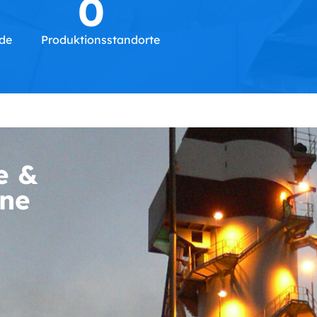
0
nde
Produktionsstandorte
e &
ine