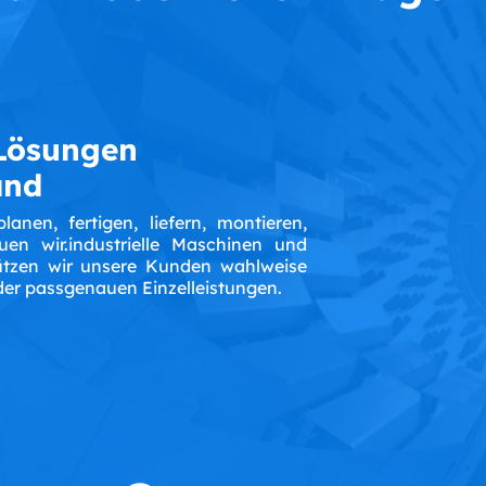
Lösungen
and
anen, fertigen, liefern, montieren,
en wir.industrielle Maschinen und
ützen wir unsere Kunden wahlweise
er passgenauen Einzelleistungen.