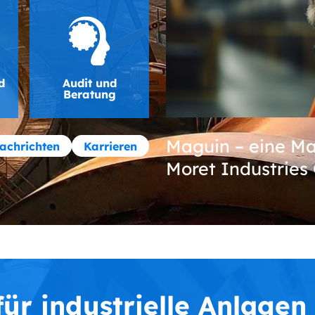
d
Audit und
Beratung
Maguin – eine Ma
achrichten
Karrieren
Moret Industries
ür industrielle Anlagen