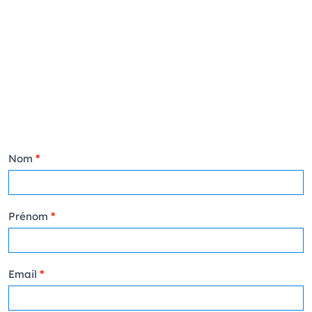
Contact
Nom
*
FR
Prénom
*
Email
*