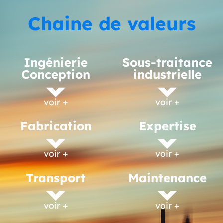
Chaine de valeurs
Ingénierie
Sous-traitance
Conception
industrielle
voir +
voir +
Fabrication
Expertise
voir +
voir +
Transport
Maintenance
voir +
voir +